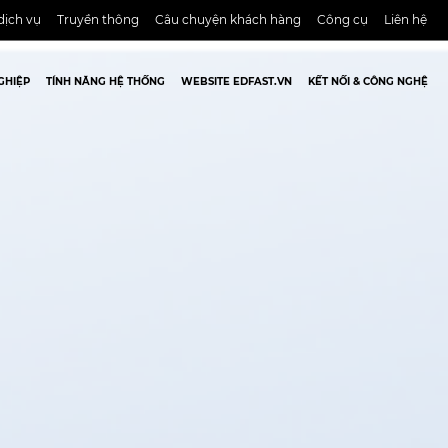
dịch vụ
Truyền thông
Câu chuyện khách hàng
Công cụ
Liên hệ
GHIỆP
TÍNH NĂNG HỆ THỐNG
WEBSITE EDFAST.VN
KẾT NỐI & CÔNG NGHỆ