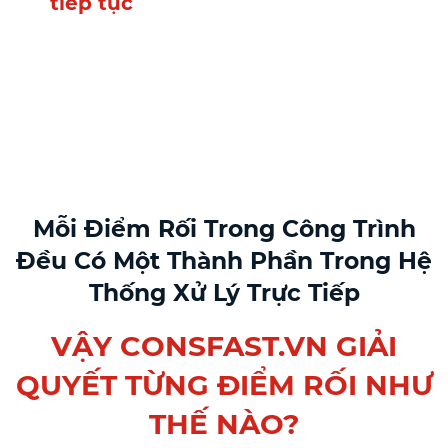
tiếp tục
Và quyết định… vẫn phải
đưa ra mỗi ngày nhưng dựa
trên cảm giác
Mỗi Điểm Rối Trong Công Trình
Đều Có Một Thành Phần Trong Hệ
Thống Xử Lý Trực Tiếp
VẬY CONSFAST.VN GIẢI
QUYẾT TỪNG ĐIỂM RỐI NHƯ
THẾ NÀO?