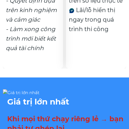
- Quyết định dựa
trên số liệu thực tế
trên kinh nghiệm
Lãi/lỗ hiển thị
và cảm giác
ngay trong quá
- Làm xong công
trình thi công
trình mới biết kết
quả tài chính
Giá trị lớn nhất
Khi mọi thứ chạy riêng lẻ → bạn
phải tự ghép lại