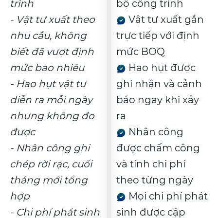
trình
bộ công trình
- Vật tư xuất theo
Vật tư xuất gắn
nhu cầu, không
trực tiếp với định
biết đã vượt định
mức BOQ
mức bao nhiêu
Hao hụt được
- Hao hụt vật tư
ghi nhận và cảnh
diễn ra mỗi ngày
báo ngay khi xảy
nhưng không đo
ra
được
Nhân công
- Nhân công ghi
được chấm công
chép rời rạc, cuối
và tính chi phí
tháng mới tổng
theo từng ngày
hợp
Mọi chi phí phát
- Chi phí phát sinh
sinh được cập