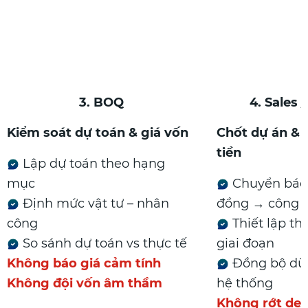
3. BOQ
4. Sales
Kiểm soát dự toán & giá vốn
Chốt dự án & 
tiền
Lập dự toán theo hạng
mục
Chuyển báo
Định mức vật tư – nhân
đồng → công t
công
Thiết lập th
So sánh dự toán vs thực tế
giai đoạn
Không báo giá cảm tính
Đồng bộ dữ 
Không đội vốn âm thầm
hệ thống
Không rớt dea