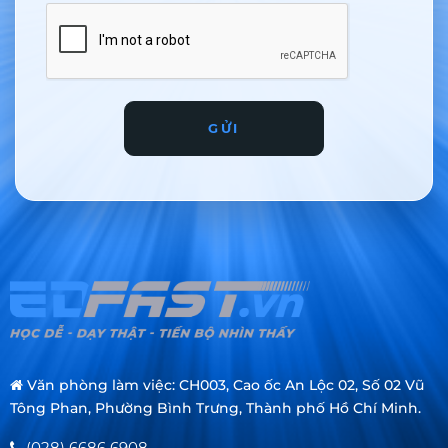
GỬI
Văn phòng làm việc: CH003, Cao ốc An Lộc 02, Số 02 Vũ
Tông Phan, Phường Bình Trưng, Thành phố Hồ Chí Minh.
(028) 6686 6908