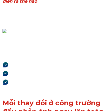
diễn ra thế nào
Tất cả chạy trên một nền
tảng duy nhất
Không tách phần mềm.
Không nhập lại dữ liệu.
Không lệch giữa các bộ
phận.
Mỗi thay đổi ở công trường