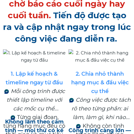
chờ báo cáo cuối ngày hay
cuối tuần.
Tiến độ được tạo
ra và cập nhật ngay trong lúc
công việc đang diễn ra.
1. Lập kế hoạch &
2. Chia nhỏ thành
timeline ngay từ đầu
hạng mục & đầu việc
Mỗi công trình được
cụ thể
thiết lập timeline với
Công việc được tách
các mốc cụ thể.
rõ theo từng phần: ai
Từng giai đoạn,
làm, làm gì, khi nào.
Không làm theo cảm
từng hạng mục đều có
Không còn tình
tính — mọi thứ có kế
Công trình càng lớn —