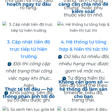
thời gian và mục tiêu
trạng “làm chung
hoạch ngay từ đầu
càng cần chia nhỏ để
rõ ràng.
chung” hoặc phụ
kiểm soát
thuộc vào trí nhớ.
3. Cập nhật tiến độ
4. Hệ thống tự tổng
trực tiếp từ hiện
hợp & hiển thị tức thì
trường
Dữ liệu từ nhiều đội,
Đội thi công cập
nhiều hạng mục được
nhật trạng thái công
gom về một nơi.
việc ngay khi thực
Tự động hiển thị
Không cần gom số —
hiện.
tiến độ tổng thể theo
Thực tế tới đâu — hệ
hệ thống đã làm sẵn
Khối lượng, tiến độ,
timeline, biểu đồ,
thống phản ánh tới đó
cho bạn
sự cố đều được ghi
trạng thái.
nhận tại thời điểm