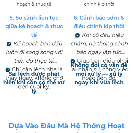
phát sinh.
5. So sánh liên tục
6. Cảnh báo sớm &
giữa kế hoạch & thực
điều chỉnh kịp thời
tế
Khi có dấu hiệu
Kế hoạch ban đầu
chậm, hệ thống cảnh
luôn đi song song với
báo ngay lập tức.
tiến độ thực tế.
Giúp bạn điều phối
Không đợi có vấn đề
Chỉ cần lệch nhẹ là
lại nhân sự, công việc
Sai lệch được phát
mới xử lý — xử lý
thấy ngay, không chờ
hoặc tiến độ.
hiện khi còn có thể xử
ngay khi vừa lệch
đến cuối kỳ.
lý
Dựa Vào Đâu Mà Hệ Thống Hoạt