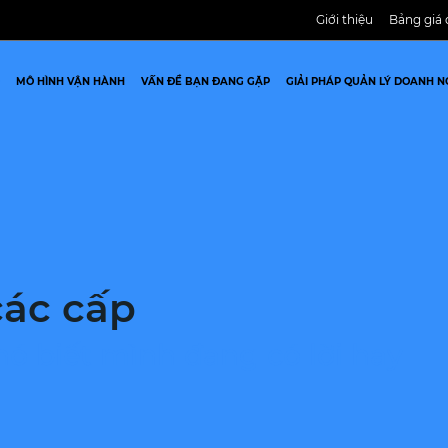
Giới thiệu
Bảng giá 
MÔ HÌNH VẬN HÀNH
VẤN ĐỀ BẠN ĐANG GẶP
GIẢI PHÁP QUẢN LÝ DOANH N
ác cấp
ó biết mình đang có lời hay