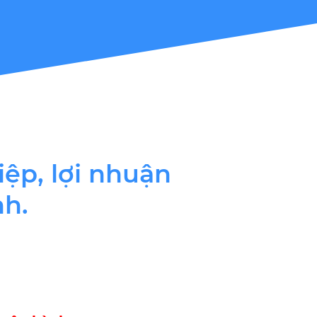
ệp, lợi nhuận
nh.