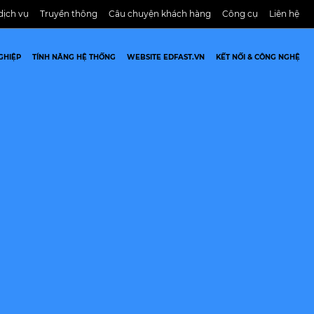
dịch vụ
Truyền thông
Câu chuyện khách hàng
Công cụ
Liên hệ
GHIỆP
TÍNH NĂNG HỆ THỐNG
WEBSITE EDFAST.VN
KẾT NỐI & CÔNG NGHỆ