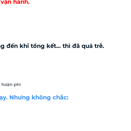
 vận hành.
g đến khi tổng kết… thì đã quá trễ.
& hoàn phí
ạy. Nhưng không chắc: