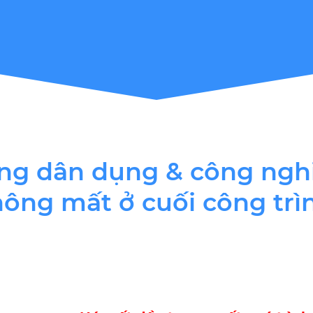
ng dân dụng & công nghi
ông mất ở cuối công trì