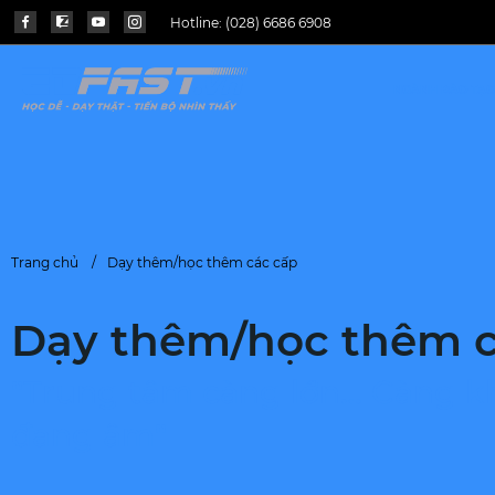
Hotline:
(028) 6686 6908
NGÀNH ĐÀO TẠO
Trang chủ
Dạy thêm/học thêm các cấp
Dạy thêm/học thêm c
"Trung tâm càng lớn… Càng kh
đang âm"