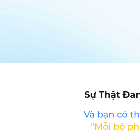
Sự Thật Đa
Và bạn có t
“Mỗi bộ ph