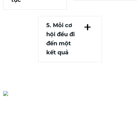
5. Mỗi cơ
hội đều đi
đến một
kết quả
Một khách hàng không nên
bị bỏ rơi giữa chừng
Mà phải được dẫn tới một