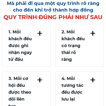
Mà phải đi qua một quy trình rõ ràng
cho đến khi trở thành hợp đồng
QUY TRÌNH ĐÚNG PHẢI NHƯ SAU
1. Mỗi
2. Mỗi
khách đều
khách đều
được ghi
có trạng
nhận ngay
thái rõ
từ đầu
ràng
3. Mỗi cơ
4. Mỗi
hội đều
tương tác
được theo
đều được
dõi liên
lưu lại
tục