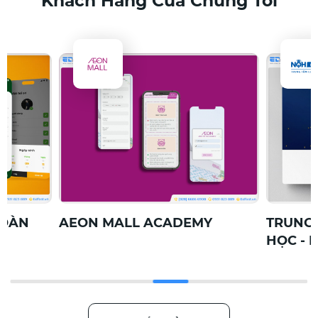
Khách Hàng Của Chúng Tôi
TOÀN
AEON MALL ACADEMY
TRUNG 
HỌC - 