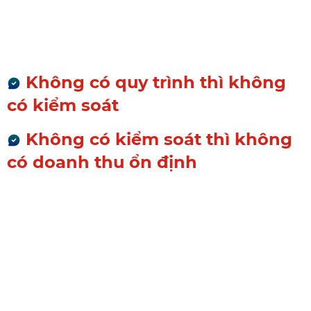
kết quả rõ ràng
Nhưng:
Không có quy trình thì không
có kiểm soát
Không có kiểm soát thì không
có doanh thu ổn định
Câu hỏi là:
"Làm sao để quy trình
này không phụ thuộc vào trí
nhớ và con người?"