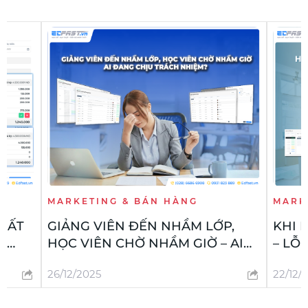
MARKETING & BÁN HÀNG
MARK
HẤT
GIẢNG VIÊN ĐẾN NHẦM LỚP,
KHI 
M
HỌC VIÊN CHỜ NHẦM GIỜ – AI
– LỖ
ĐANG CHỊU TRÁCH NHIỆM?
LƯỢN
26/12/2025
22/12/
DOAN