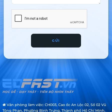
GỬI
Văn phòng làm việc: CH003, Cao ốc An Lộc 02, Số 02 Vũ
Tông Phan, Phường Bình Trưng, Thành phố Hồ Chí Minh.