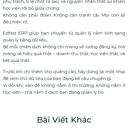
phụ trách, tỉ lệ chốt ra sao, và nguyên nhân thật sự khiến
học viên rời bỏ giữa chừng.
Không cần phải đoán. Không cần tranh cãi. Mọi con số
đều hiện rõ.
Edfast ERP giúp bạn chuyển từ quản lý cảm tính sang
quản lý bằng dữ liệu,
để mỗi chiến dịch không chỉ mang về lượng đăng ký, mà
mang về hiệu quả thật – doanh thu thật, học viên thật, và
kết quả thật.
Trước khi chi thêm cho quảng cáo, hãy dừng lại một nhịp
để xem thử dữ liệu của bạn đang kể câu chuyện gì.
Vì đôi khi, vấn đề không nằm ở thị trường, không nằm ở
học viên – mà nằm ở cách bạn đang quản lý họ.
Bài Viết Khác