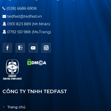
(028) 6686 6908
tedfast@tedfast.vn
0931 823 889 (Mr.Nhân)
0792 551 988 (Ms.Trang)
CÔNG TY TNHH TEDFAST
Trang chủ